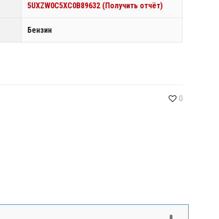
5UXZW0C5XC0B89632 (Получить отчёт)
Бензин
0