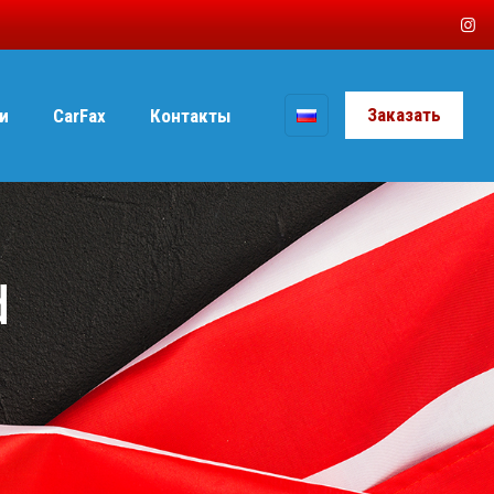
Заказать
и
CarFax
Контакты
d