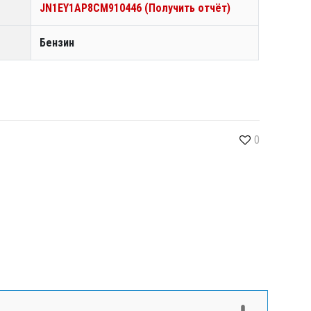
JN1EY1AP8CM910446 (Получить отчёт)
Бензин
0