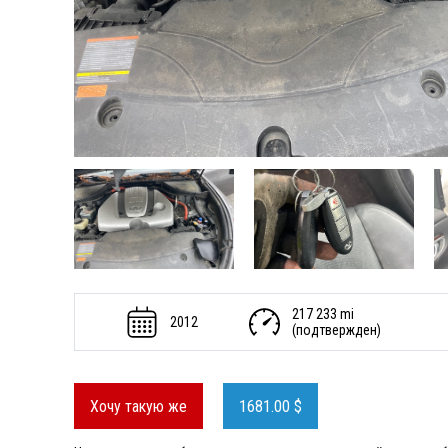
217 233 mi
2012
(подтвержден)
Хочу такую же
1681.00 $