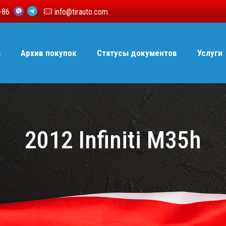
6-86
info@tirauto.com
а
Архив покупок
Статусы документов
Услуги
2012 Infiniti M35h