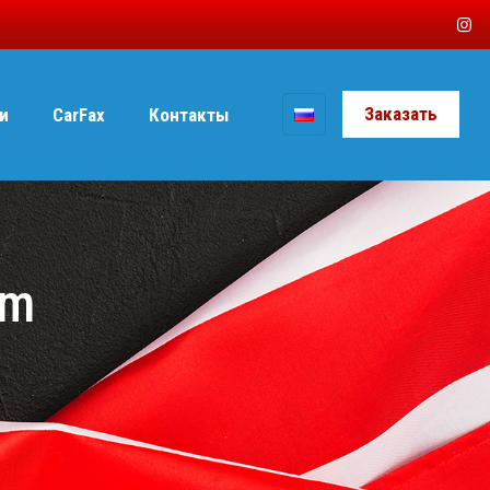
Заказать
и
CarFax
Контакты
um