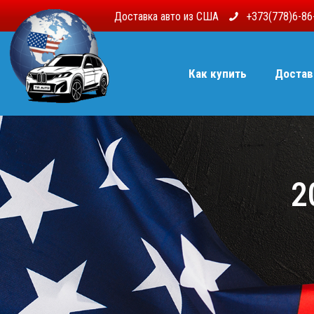
Доставка авто из США
+373(778)6-8
Как купить
Достав
2