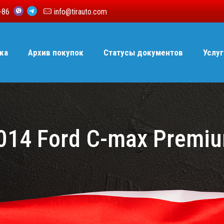
6-86
info@tirauto.com
ка
Архив покупок
Статусы документов
Услуг
014 Ford C-max Premi