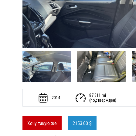
87 311 mi
2014
(подтвержден)
Хочу такую же
2153.00 $