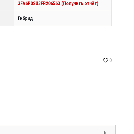
3FA6P0SU3FR206563 (Получить отчёт)
Гибрид
0