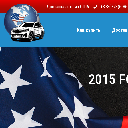
Доставка авто из США
+373(778)6-8
Как купить
Достав
2015 F