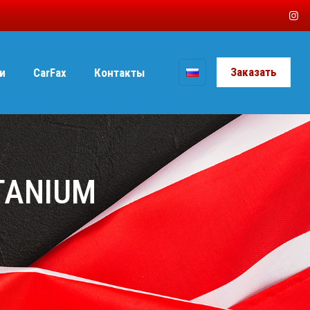
Заказать
и
CarFax
Контакты
ITANIUM