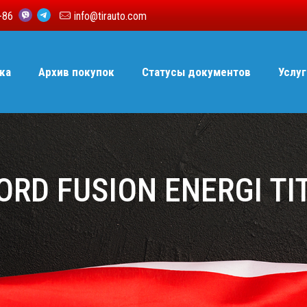
6-86
info@tirauto.com
ка
Архив покупок
Статусы документов
Услуг
ORD FUSION ENERGI T