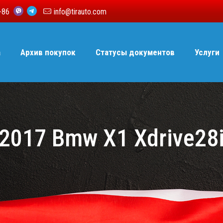
6-86
info@tirauto.com
а
Архив покупок
Статусы документов
Услуги
2017 Bmw X1 Xdrive28