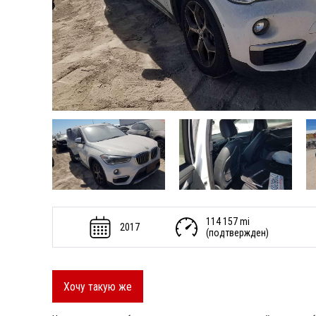
114 157 mi
2017
(подтвержден)
Хочу такую же