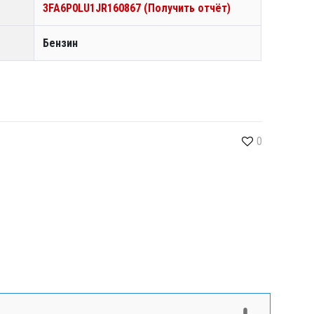
3FA6P0LU1JR160867 (Получить отчёт)
Бензин
0