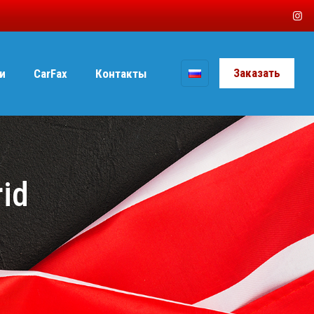
Заказать
и
CarFax
Контакты
rid