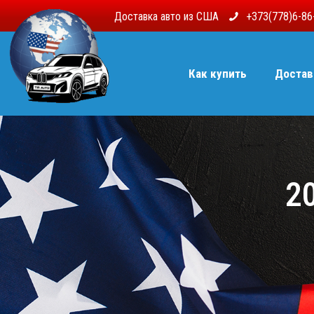
Доставка авто из США
+373(778)6-8
Как купить
Достав
20