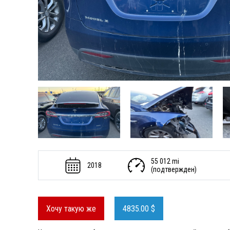
55 012 mi
2018
(подтвержден)
Хочу такую же
4835.00 $