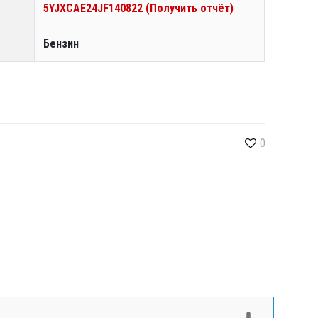
5YJXCAE24JF140822 (Получить отчёт)
Бензин
0