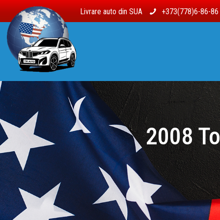
Livrare auto din SUA
+373(778)6-86-8
2008 To