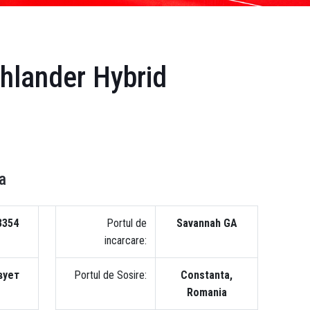
hlander Hybrid
a
3354
Portul de
Savannah GA
incarcare:
вует
Portul de Sosire:
Constanta,
Romania