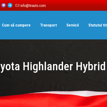
6
info@tirauto.com
Cum să cumpere
Transport
Servicii
Statutul tit
yota Highlander Hybrid