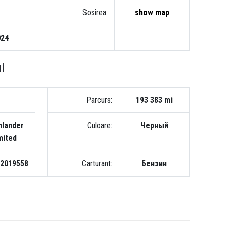
Sosirea:
show map
024
i
8
Parcurs:
193 383 mi
hlander
Culoare:
Черный
mited
2019558
Carturant:
Бензин