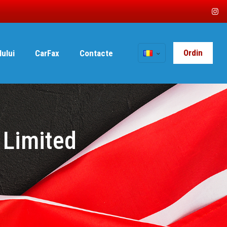
Ordin
lului
CarFax
Contacte
 Limited