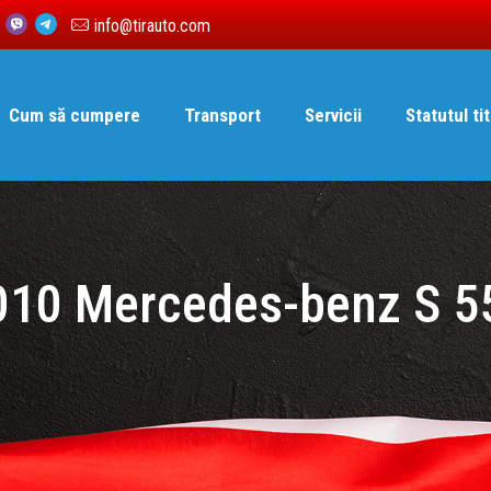
6
info@tirauto.com
Cum să cumpere
Transport
Servicii
Statutul tit
010 Mercedes-benz S 5