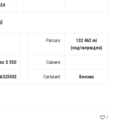
024
i
Parcurs:
132 462 mi
(подтвержден)
nz S 550
Culoare:
A325502
Carturant:
Бензин
0