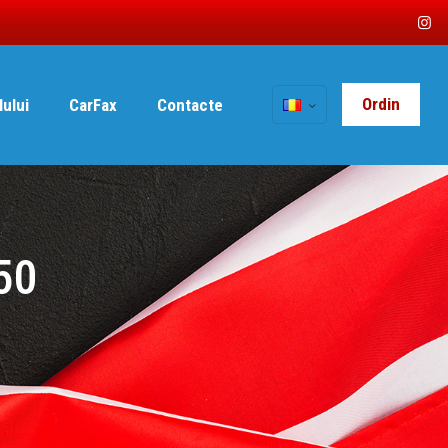
Ordin
lului
CarFax
Contacte
50