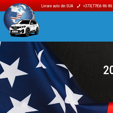
Livrare auto din SUA
+373(778)6-86-8
2