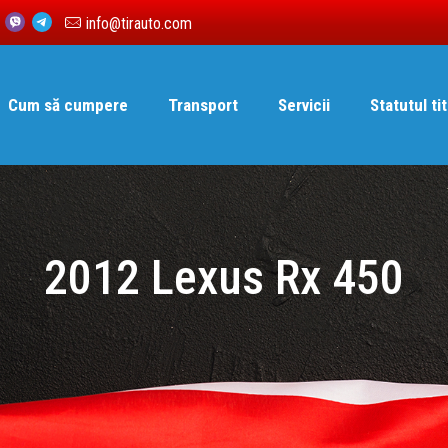
6
info@tirauto.com
Cum să cumpere
Transport
Servicii
Statutul tit
2012 Lexus Rx 450