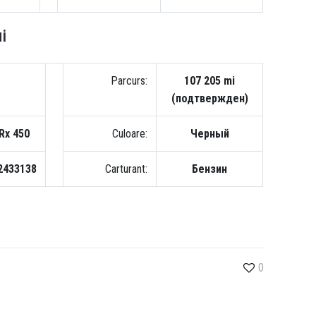
i
Parcurs:
107 205 mi
(подтвержден)
Rx 450
Culoare:
Черный
2433138
Carturant:
Бензин
0