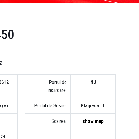
450
a
0612
Portul de
NJ
incarcare:
вует
Portul de Sosire:
Klaipeda LT
Sosirea:
show map
024