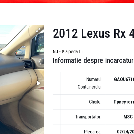
2012 Lexus Rx 
NJ - Klaipeda LT
Informatie despre incarcatur
Numarul
GAOU671
Containerului
Cheile:
Присутст
Transportator:
MSC
Plecarea:
02/24/2