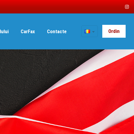
Ordin
lului
CarFax
Contacte