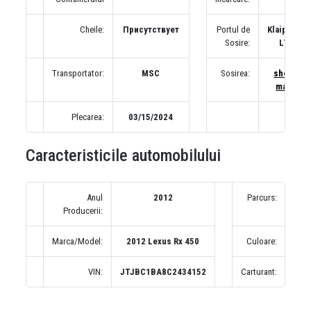
Cheile:
Присутствует
Portul de
Klaipeda
Sosire:
LT
Transportator:
MSC
Sosirea:
show
map
Plecarea:
03/15/2024
Caracteristicile automobilului
Anul
2012
Parcurs:
1
Producerii:
(по
Marca/Model:
2012 Lexus Rx 450
Culoare:
VIN:
JTJBC1BA8C2434152
Carturant: