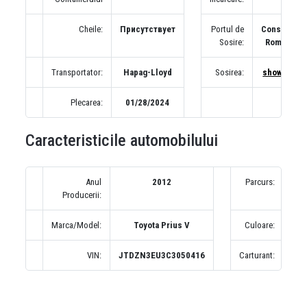
Cheile:
Присутствует
Portul de
Constanta,
Sosire:
Romania
Transportator:
Hapag-Lloyd
Sosirea:
show map
Plecarea:
01/28/2024
Caracteristicile automobilului
Anul
2012
Parcurs:
2
Producerii:
(по
Marca/Model:
Toyota Prius V
Culoare:
С
VIN:
JTDZN3EU3C3050416
Carturant: