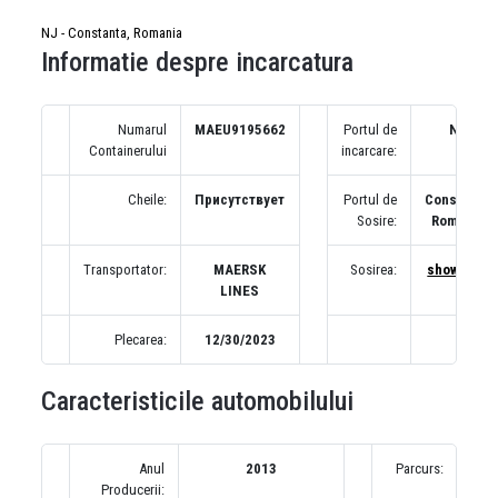
NJ - Constanta, Romania
Informatie despre incarcatura
Numarul
MAEU9195662
Portul de
NJ
Containerului
incarcare:
Cheile:
Присутствует
Portul de
Constanta,
Sosire:
Romania
Transportator:
MAERSK
Sosirea:
show map
LINES
Plecarea:
12/30/2023
Caracteristicile automobilului
Anul
2013
Parcurs:
140
Producerii: