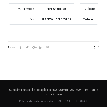
Marca/Model:
Ford C-max Se
Culoare:
Кра
VIN:
1FADP5AU6DL505904
Carturant:
Бе
Share
0
Cumpărați mașini din licitațiile din SUA: COPART, IAAI, MANHEIM. Livrare
în toată lumea
Politica de confidențialitate
POLITICA DE RETURNARE