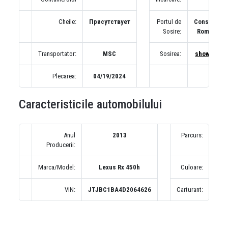
Cheile:
Присутствует
Portul de
Constanta,
Sosire:
Romania
Transportator:
MSC
Sosirea:
show map
Plecarea:
04/19/2024
Caracteristicile automobilului
Anul
2013
Parcurs:
8
Producerii:
(по
Marca/Model:
Lexus Rx 450h
Culoare:
VIN:
JTJBC1BA4D2064626
Carturant: