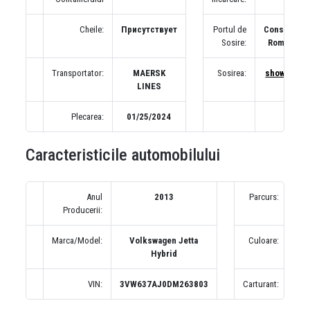
Cheile:
Присутствует
Portul de
Constanta,
Sosire:
Romania
Transportator:
MAERSK
Sosirea:
show map
LINES
Plecarea:
01/25/2024
Caracteristicile automobilului
Anul
2013
Parcurs:
Producerii:
(п
Marca/Model:
Volkswagen Jetta
Culoare:
Hybrid
VIN:
3VW637AJ0DM263803
Carturant: