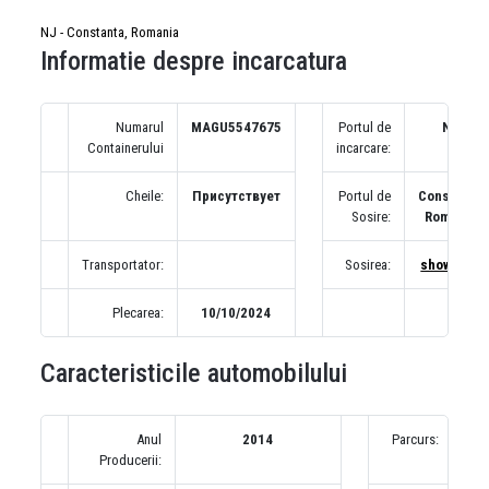
NJ - Constanta, Romania
Informatie despre incarcatura
Numarul
MAGU5547675
Portul de
NJ
Containerului
incarcare:
Cheile:
Присутствует
Portul de
Constanta,
Sosire:
Romania
Transportator:
Sosirea:
show map
Plecarea:
10/10/2024
Caracteristicile automobilului
Anul
2014
Parcurs:
1
Producerii:
(по