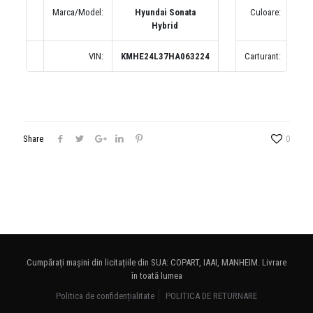
Marca/Model:
Hyundai Sonata
Culoare:
Hybrid
VIN:
KMHE24L37HA063224
Carturant:
Share
0
Cumpărați mașini din licitațiile din SUA: COPART, IAAI, MANHEIM. Livrare
în toată lumea
Politica de confidențialitate
POLITICA DE RETURNARE