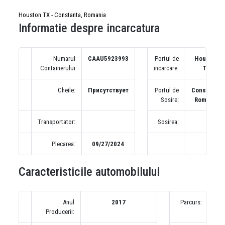
Houston TX - Constanta, Romania
Informatie despre incarcatura
Numarul
CAAU5923993
Portul de
Houston
Containerului
incarcare:
TX
Cheile:
Присутствует
Portul de
Constanta,
Sosire:
Romania
Transportator:
Sosirea:
Plecarea:
09/27/2024
Caracteristicile automobilului
Anul
2017
Parcurs:
1
Producerii:
(по