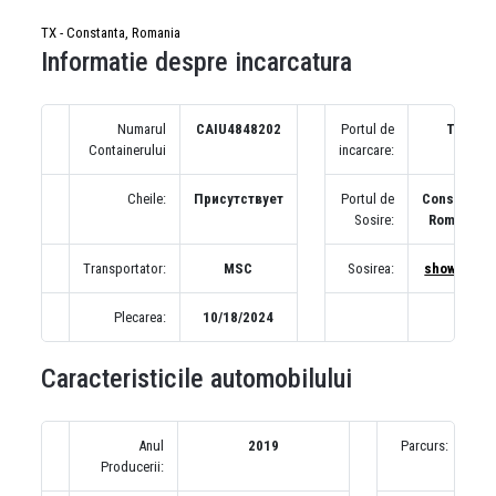
TX - Constanta, Romania
Informatie despre incarcatura
Numarul
CAIU4848202
Portul de
TX
Containerului
incarcare:
Cheile:
Присутствует
Portul de
Constanta,
Sosire:
Romania
Transportator:
MSC
Sosirea:
show map
Plecarea:
10/18/2024
Caracteristicile automobilului
Anul
2019
Parcurs:
Producerii:
(п