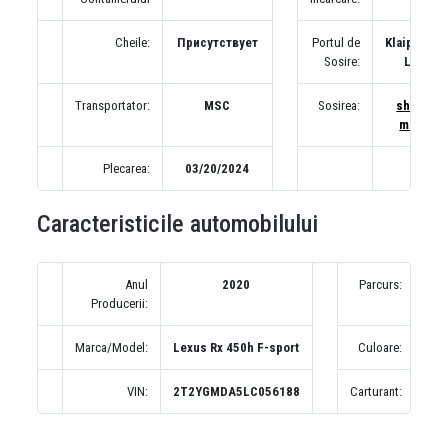
Cheile:
Присутствует
Portul de
Klaipeda,
Sosire:
LT
Transportator:
MSC
Sosirea:
show
map
Plecarea:
03/20/2024
Caracteristicile automobilului
Anul
2020
Parcurs:
0 м
Producerii:
A
Marca/Model:
Lexus Rx 450h F-sport
Culoare:
Се
VIN:
2T2YGMDA5LC056188
Carturant: