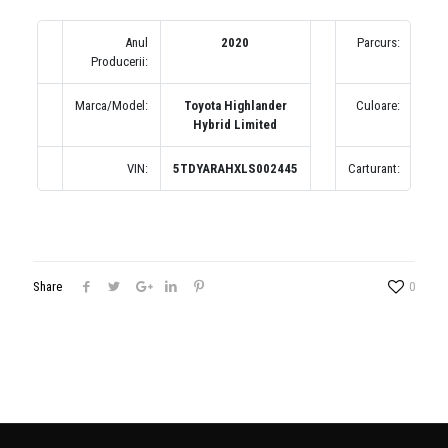
Anul
2020
Parcurs:
1
Producerii:
(по
Marca/Model:
Toyota Highlander
Culoare:
Hybrid Limited
VIN:
5TDYARAHXLS002445
Carturant:
Share
0