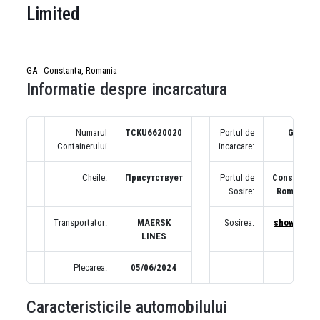
Limited
GA - Constanta, Romania
Informatie despre incarcatura
Numarul
TCKU6620020
Portul de
GA
Containerului
incarcare:
Cheile:
Присутствует
Portul de
Constanta,
Sosire:
Romania
Transportator:
MAERSK
Sosirea:
show map
LINES
Plecarea:
05/06/2024
Caracteristicile automobilului