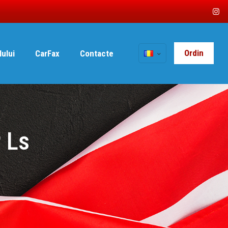
Ordin
lului
CarFax
Contacte
 Ls