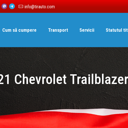
6
info@tirauto.com
Cum să cumpere
Transport
Servicii
Statutul tit
21 Chevrolet Trailblazer