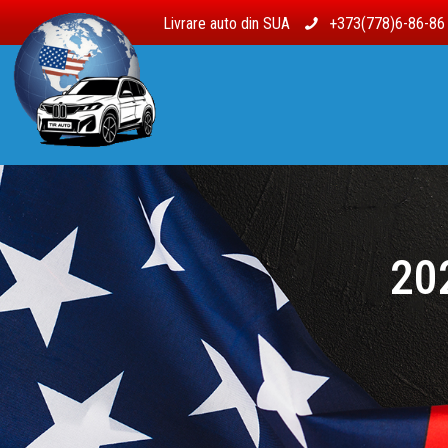
Livrare auto din SUA
+373(778)6-86-8
20