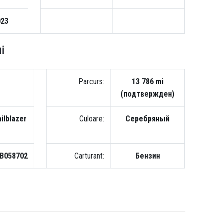
023
i
Parcurs:
13 786 mi
(подтвержден)
ilblazer
Culoare:
Серебряный
B058702
Carturant:
Бензин