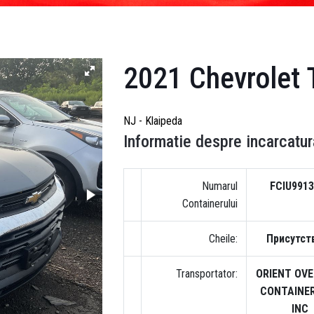
2021 Chevrolet T
NJ - Klaipeda
Informatie despre incarcatur
Numarul
FCIU9913
Containerului
Cheile:
Присутст
Transportator:
ORIENT OV
CONTAINER
INC