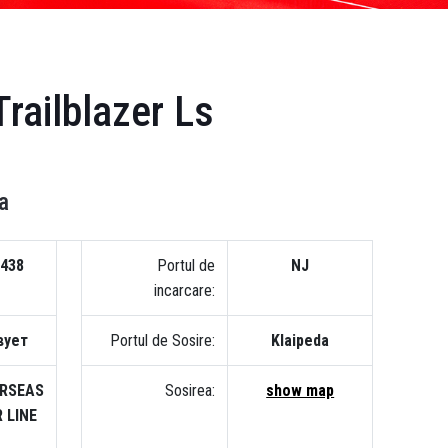
railblazer Ls
a
438
Portul de
NJ
incarcare:
вует
Portul de Sosire:
Klaipeda
ERSEAS
Sosirea:
show map
 LINE