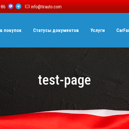
6-86
info@tirauto.com
в покупок
Статусы документов
Услуги
CarFa
test-page