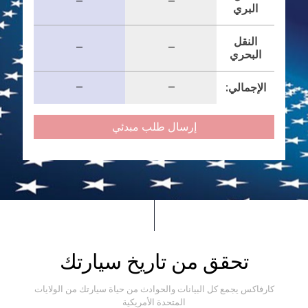
—
—
البري
النقل
—
—
البحري
الإجمالي:
—
—
إرسال طلب مبدئي
تحقق من تاريخ سيارتك
كارفاكس يجمع كل البيانات والحوادث من حياة سيارتك من الولايات
المتحدة الأمريكية