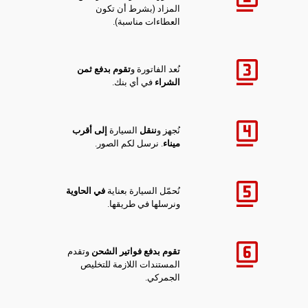
المزاد (بشرط أن تكون
العطاءات مناسبة).
نُعد الفاتورة و
تقوم بدفع ثمن
الشراء
في أي بنك.
نُجهز و
ننقل
السيارة
إلى أقرب
ميناء
. نرسل لكم الصور.
نُحمّل السيارة بعناية
في الحاوية
ونرسلها في طريقها.
تقوم بدفع فواتير الشحن
وتقدم
المستندات اللازمة للتخليص
الجمركي.