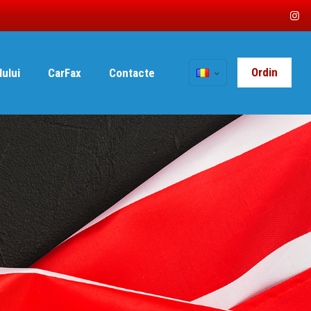
Ordin
lului
CarFax
Contacte