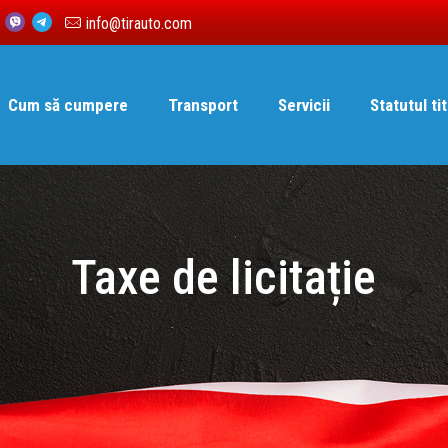
6
info@tirauto.com
Cum să cumpere
Transport
Servicii
Statutul tit
Taxe de licitație