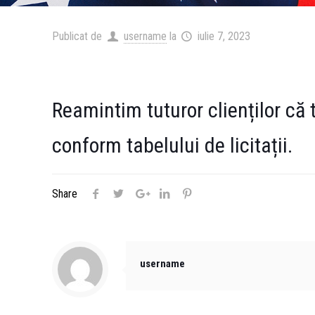
Publicat de
username
la
iulie 7, 2023
Reamintim tuturor clienților că t
conform tabelului de licitații.
Share
username